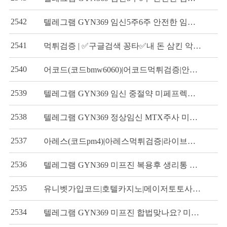
2542
텔레그램 GYN369 임신5주6주 안전한 임신중절 방법은? 너무 겁나요
2541
먹튀검증 | ✅구글검색 꽁타✅내 돈 삼킨 악덕 사이트 팩트체크
2540
어코드(코드bmw6060)|어코드먹튀검증|안전바카라|출석이벤트|어코드추천인|어코드가입코드|메이저놀이터|메..
2539
텔레그램 GYN369 임신 중절약 미페프렉스 복용후 구토, 괜찮은가요
2538
텔레그램 GYN369 정상임신 MTX주사 미프진 약물중절 성공률은?
2537
아레스(코드pm4)|아레스먹튀검증|라이브배팅|아레스도메인|페이백이벤트|안전놀이터|메이저바카라|아레스추..
2536
텔레그램 GYN369 미프진 복용후 생리통 약물중절과 관련있나요?
2535
유니벳가입코드|호텔카지노|메이저토토사이트|안전사이트|카지노사이트|해외사이트주소|라이브배팅|도박사..
2534
텔레그램 GYN369 미프진 합법맞나요? 미프진 복용 실패 가능성 있을까요?