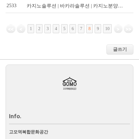
2533
카지노솔루션 | 바카라솔루션 | 카지노분양 | 파싱솔루션 | 성피솔루션 | 포세이돈솔루션
1
2
3
4
5
6
7
8
9
10
Info.
고모역복합문화공간