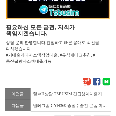
필요하신 모든 급전, 저희가
책임지겠습니다.
상담 문의 환영합니다.친절하고 빠른 응대로 최선을
다하겠습니다.
#기대출과다자소액작업대출
, 
#유심재테크추천
, 
#
통신불량자소액대출가능
이전글
탤ㄹH상담 TSBUSIM 긴급생계대출지원 대학생온라인비대면대출 탬...
다음글
텔레그램 GYN369 중절수술전 콘돔 미착용후 관계 임신 가능성은