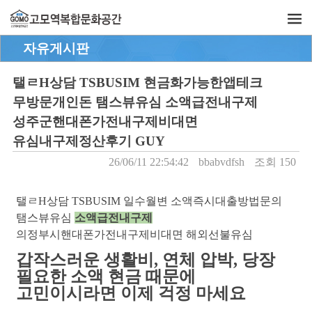
자유게시판
탤ㄹH상담 TSBUSIM 현금화가능한앱테크
무방문개인돈 탬스뷰유심 소액급전내구제
성주군핸대폰가전내구제비대면
유심내구제정산후기 GUY
26/06/11 22:54:42
bbabvdfsh
조회 150
탤ㄹH상담 TSBUSIM 일수월변 소액즉시대출방법문의
탬스뷰유심
소액급전내구제
의정부시핸대폰가전내구제비대면 해외선불유심
갑작스러운 생활비, 연체 압박, 당장
필요한 소액 현금 때문에
고민이시라면 이제 걱정 마세요