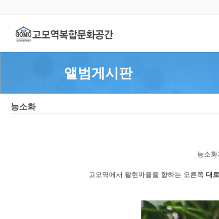
앨범게시판
능소화
능소화
고모역에서 팔현마을을 향하는 오른쪽
대로