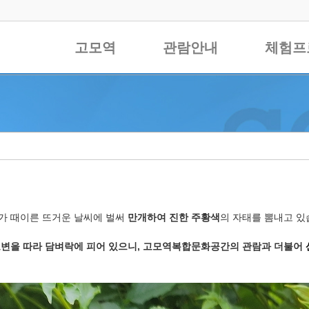
고모역
관람안내
체험프
가 때이른 뜨거운 날씨에 벌써
만개하여 진한 주황색
의 자태를 뽐내고 있
변을 따라 담벼락에 피어 있으니,
고모역복합문화공간의
관람과 더불어