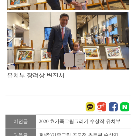
유치부 장려상 변진서
이전글
2020 효가족그림그리기 수상작-유치부
다음글
효(孝)가족그림 공모전 초등부 수상자