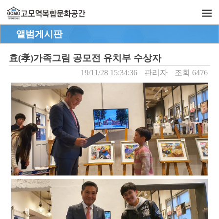
앨범게시판
효(孝)가족그림 공모전 유치부 수상자
19/11/28 15:34:36
관리자
조회 6476