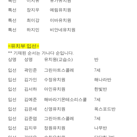
특선
이지유
유가유치원
특선
장지우
예림유치원
특선
최이강
이바유치원
특선
하지민
비안네유치원
<유치부 입선>
** 기재된 순서는 가나다 순입니다.
상명
성명
유치원(교습소)
반
입선
곽민준
그린아트스콜레
7세
입선
김가인
수정유치원
해나라반
입선
김서하
아인유치원
한빛반
입선
김예준
해바라기몬테소리스쿨
7세
입선
김은세
신영유치원
옥스포드반
입선
김준엽
그린아트스콜레
7세
입선
김지우
정원유치원
나무반