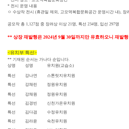
* 전시 운영 내용
ㅇ 수상작 전시 (휴관일 제외, 고모역복합문화공간 운영시간 내), 장
공모작 총 1,127점 중 장려상 이상 21명, 특선 234명, 입선 297명
** 상장 재발행은 2024년 9월 30일까지만 유효하오니 재발행이
<유치부 특선>
** 기재된 순서는 가나다 순입니다.
상명
성명
유치원(교습소)
특선
강나연
스톤릿지유치원
특선
강채린
정원유치원
특선
강채원
정원유치원
특선
김경빈
신천가온유치원
특선
김다겸
수정유치원
특선
김라윤
숙천유치원