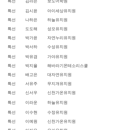
특선
김라은
보노어학원
특선
김시윤
아이세상유치원
특선
나하은
하늘유치원
특선
도도해
성모유치원
특선
박가윤
자연누리유치원
특선
박서하
수성유치원
특선
박유겸
가야유치원
특선
박지율
해바라기몬테소리스쿨
특선
배고은
대자연유치원
특선
서유주
무지개유치원
특선
신서우
신천가온유치원
특선
이라운
하늘유치원
특선
이수현
수정유치원
특선
이예원
신천가온유치원