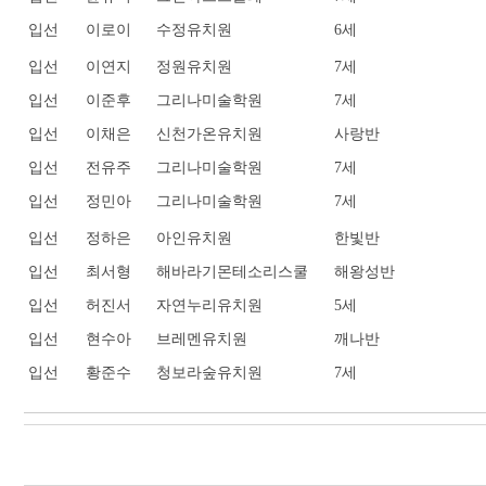
입선
이로이
수정유치원
6세
입선
이연지
정원유치원
7세
입선
이준후
그리나미술학원
7세
입선
이채은
신천가온유치원
사랑반
입선
전유주
그리나미술학원
7세
입선
정민아
그리나미술학원
7세
입선
정하은
아인유치원
한빛반
입선
최서형
해바라기몬테소리스쿨
해왕성반
입선
허진서
자연누리유치원
5세
입선
현수아
브레멘유치원
깨나반
입선
황준수
청보라숲유치원
7세