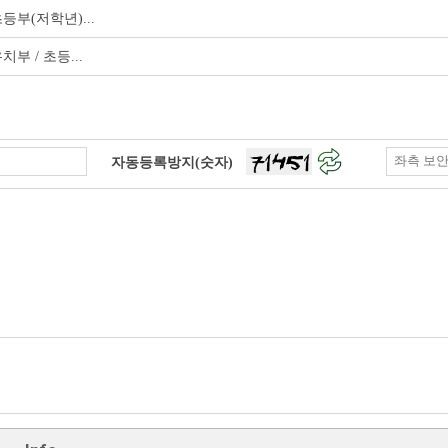
부(저학년)...
부 / 초등...
자동등록방지(숫자)