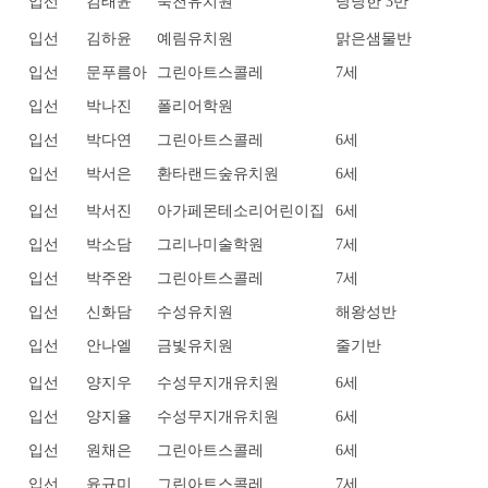
입선
김태윤
숙천유치원
당당한 3반
입선
김하윤
예림유치원
맑은샘물반
입선
문푸름아
그린아트스콜레
7세
입선
박나진
폴리어학원
입선
박다연
그린아트스콜레
6세
입선
박서은
환타랜드숲유치원
6세
입선
박서진
아가페몬테소리어린이집
6세
입선
박소담
그리나미술학원
7세
입선
박주완
그린아트스콜레
7세
입선
신화담
수성유치원
해왕성반
입선
안나엘
금빛유치원
줄기반
입선
양지우
수성무지개유치원
6세
입선
양지율
수성무지개유치원
6세
입선
원채은
그린아트스콜레
6세
입선
윤규미
그린아트스콜레
7세