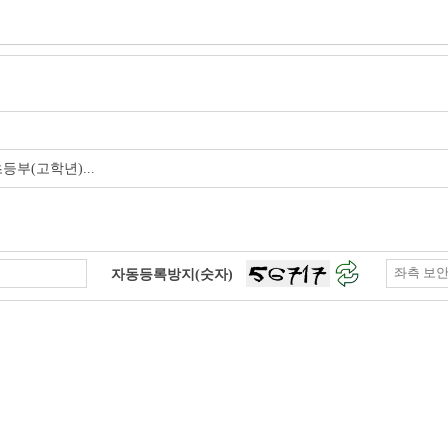
부(고학년)...
자동등록방지(숫자)